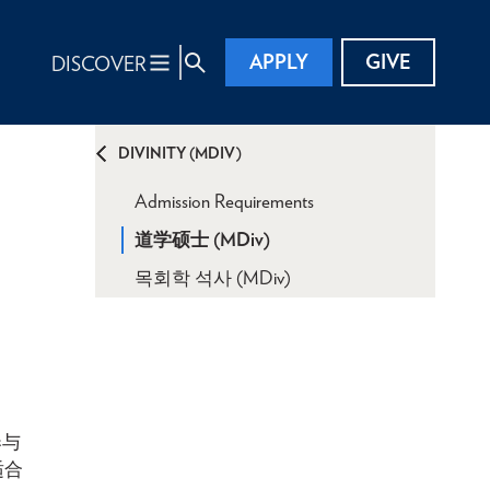
APPLY
GIVE
DISCOVER
DIVINITY (MDIV)
Admission Requirements
道学硕士 (MDiv)
목회학 석사 (MDiv)
奉与
适合