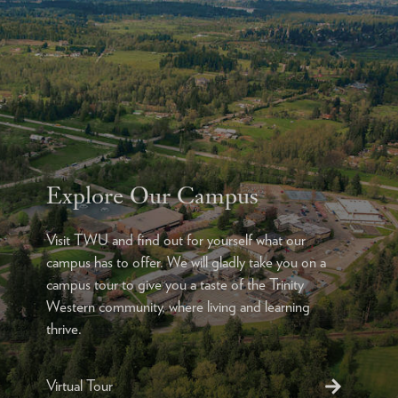
Explore Our Campus
Visit TWU and find out for yourself what our
campus has to offer. We will gladly take you on a
campus tour to give you a taste of the Trinity
Western community, where living and learning
thrive.
Virtual Tour