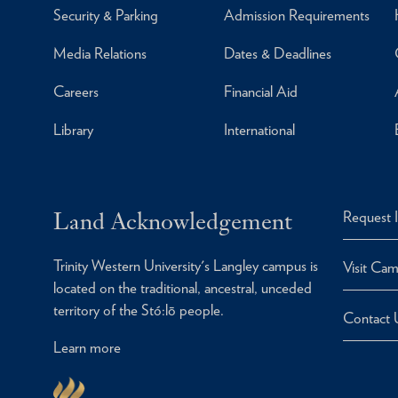
Security & Parking
Admission Requirements
Media Relations
Dates & Deadlines
Careers
Financial Aid
Library
International
Land Acknowledgement
Request 
Trinity Western University's Langley campus is
Visit Ca
located on the traditional, ancestral, unceded
territory of the Stó:lō people.
Contact 
Learn more