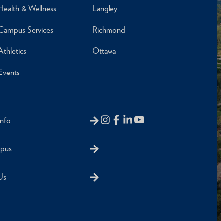
Health & Wellness
Langley
Campus Services
Richmond
Athletics
Ottawa
Events
Info
mpus
Us