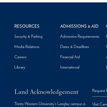
RESOURCES
ADMISSIONS & AID
Security & Parking
Admission Requirements
Media Relations
Dates & Deadlines
Careers
Financial Aid
Library
International
Land Acknowledgement
Request 
Trinity Western University's Langley campus is
Visit Ca