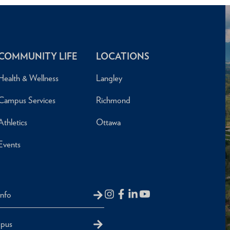
COMMUNITY LIFE
LOCATIONS
Health & Wellness
Langley
Campus Services
Richmond
Athletics
Ottawa
Events
Info
mpus