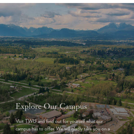
Explore Our Campus
Visit TWU and find out for yourself what our
campus has to offer. We will gladly take you on a