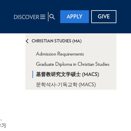
APPLY
GIVE
DISCOVER
CHRISTIAN STUDIES (MA)
Admission Requirements
Graduate Diploma in Christian Studies
基督教研究文学硕士 (MACS)
문학석사-기독교학 (MACS)
仰、
学习