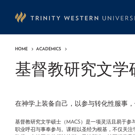
Skip
to
main
content
HOME
ACADEMICS
Breadcrumb
基督教研究文学硕士
在神学上装备自己，以参与转化性服事
基督教研究文学硕士（MACS）是一项灵活且易于
职业呼召与事奉参与。课程以圣经为根基，不仅关注学